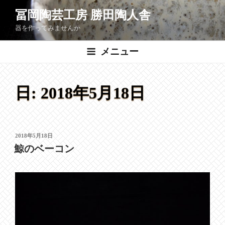
コ
冨岡陶芸工房 勝田陶人舎
ン
器を作ってみませんか
テ
ン
メニュー
ツ
へ
ス
日:
2018年5月18日
キ
ッ
プ
投
2018年5月18日
稿
鯨のベーコン
日: