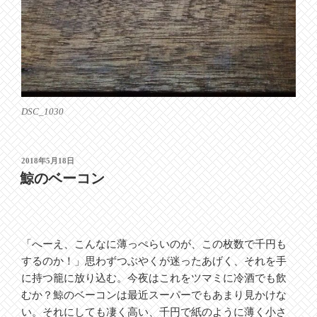
DSC_1030
投
2018年5月18日
稿
鯨のベーコン
日:
「へーえ、こんなに薄っぺらいのが、この枚数で千円も
するのか！」思わずつぶやくが迷ったあげく、それを手
に持つ籠に放り込む。今夜はこれをツマミに冷酒でも飲
むか？鯨のベーコンは最近スーパーでもあまり見かけな
い。それにしても凄く高い、千円で紙のように薄く小さ