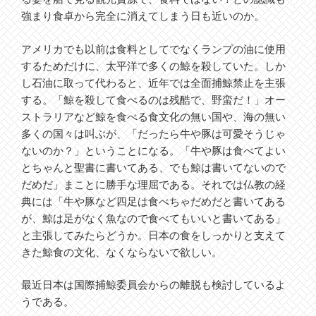
強まり食卓から完全に消えてしまう日も近いのか。
アメリカでも以前は食料としてでなくランプの油に使用
するためだけに、太平洋で多くの鯨を殺していた。しか
し石油に取って代わると、近年では全面捕鯨禁止を主張
する。「鯨を殺して食べるのは残酷で、野蛮だ！」オー
ストラリアなど鯨を食べる食文化の無い国や、海の無い
多くの国々は叫ぶが、「だったら牛や豚は可愛そうじゃ
ないのか？」ということになる。「牛や豚は食べてよい
とちゃんと聖書に書いてある、でも鯨は書いてないので
だめだ」まことに勝手な理屈である。それでは仏教の経
典には「牛や豚など四足は食べちゃだめだと書いてある
が、鯨は足がなく魚なので食べてもいいと書いてある」
と主張してみたらどうか。日本の食をしっかりと支えて
きた鯨食の文化、なくならないで欲しい。
最近日本は国際捕鯨委員会からの離脱も検討しているよ
うである。