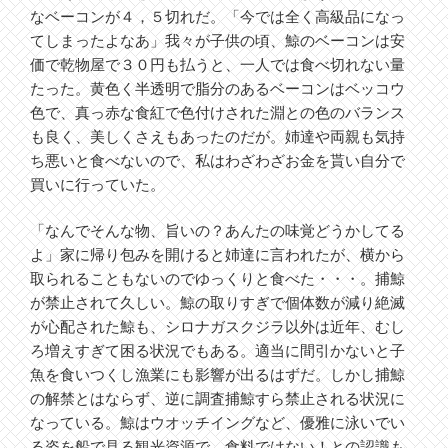
なベーコンが４，５切れだ。「今では全く高級品になっ
てしまったよなあ」我々が子供の頃、鯨のベーコンは安
価で乾物屋で３０円も払うと、一人では食べ切れない量
たった。黄色く半透明で脂分のあるベーコンはベッコウ
色で、真っ赤な食紅で色付けされた淵との色のバランス
も良く、美しくさえもあったのだが。姉達や両親も気持
ち悪いと食べないので、私はわざわざお金を貰い自分で
買いに行っていた。
「なんでそんな物、旨いの？あんたの味覚どうかしてる
よ」家に帰り包みを開けると姉達に言われたが、横から
取られることもないのでゆっくりと食べた・・・。捕鯨
が禁止されて久しい。鯨の取りすぎで個体数が減り絶滅
が心配された鯨も、シロナガスクジラ以外は近年、むし
ろ増えすぎて困る状況でもある。適当に間引かないと子
魚を食いつくし漁業にも影響が出るはずだ。しかし捕鯨
の解禁とはならず、逆に調査捕鯨すら禁止される状況に
なっている。鯨はウオッチイングなど、優雅に泳いでい
る姿を船で見る観光資源で、食料ではない！との認識も