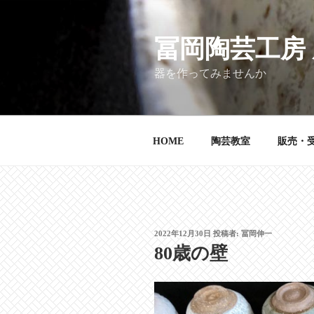
コ
ン
テ
冨岡陶芸工房
ン
器を作ってみませんか
ツ
へ
ス
キ
HOME
陶芸教室
販売・
ッ
プ
投
2022年12月30日
投稿者:
冨岡伸一
稿
80歳の壁
日: