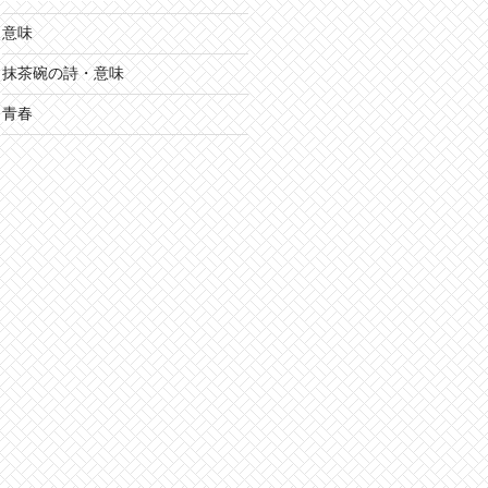
意味
抹茶碗の詩・意味
青春