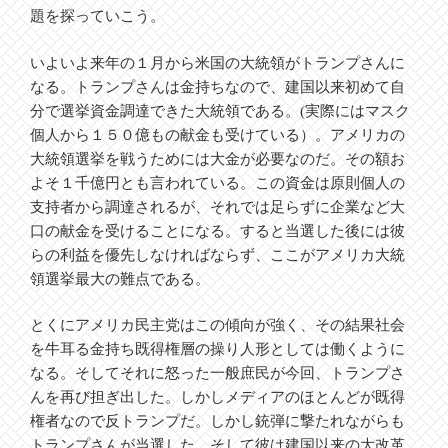
題を探っていこう。
いよいよ来年の１月から米国の大統領がトランプさんに
なる。トランプさんは金持ちなので、建国以来初めて自
分で選挙資金調達できた大統領である。(実際にはマスク
個人から１５０億もの献金も受けている）。アメリカの
大統領選挙を戦うためには大金が必要なのだ。その額お
よそ１千億円とも言われている。この資金は原則個人の
支持者から調達されるが、それでは足らずに企業など大
口の献金を受けることになる。すると当選した後には彼
らの利益を優先しなければならず、ここがアメリカ大統
領選挙最大の難点である。
とくにアメリカ民主党はこの傾向が強く、その結果社会
を牛耳る金持ち既得権層の操り人形としては働くように
なる。そしてそれに怒った一般庶民が今回、トランプさ
んを再び担ぎ出した。しかしメディアのほとんどが既得
権者なので反トランプだ。しかし銃弾に撃たれながらも
トランプさんが当選した。そして彼は建国以来の大改革