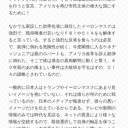
を行うと宣言。アメリカを再び市民主体の偉大な国にす
るために！
なかでも新設した効率化省に就任したイーロンマスクは
強烈で、既得権者の言いなりＦＢＩやＣＩＡをも解体す
ると言っている。すると強烈な反発を食らうのは必至
で、銃弾に倒れる危険性が続く。今度閣僚に入るケネデ
ィジュニアは親のロバートも、アメリカ改革を訴え銃弾
に倒れた。そこで彼は過去の真相解明に動くと誓う。６
０年前のあの痛ましい事件は大統領を守るはずの、ＣＩ
Ａの謀略とされているのだ。
一般的に日本人はトランプやイーロンマスクにあまり良
いイメージを抱いていない。それは彼らが何のために戦
っているのか、日本のメディアが報道せず、彼らの悪い
イメージだけを伝えているからである。テレビや新聞の
情報のみでは時代を見誤る。ネットの普及により様々な
情報が交錯するので、取捨選択して自身の軸足を保つこ