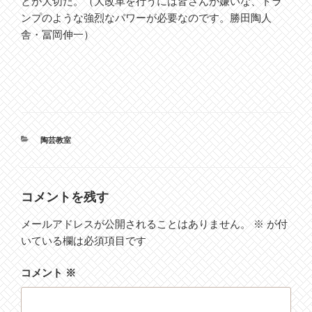
とが大切だ。（大改革を行うには皆さんが嫌いな、トラ
ンプのような強烈なパワーが必要なのです。勝田陶人
舎・冨岡伸一）
カ
陶芸教室
テ
ゴ
リ
ー
コメントを残す
メールアドレスが公開されることはありません。
※
が付
いている欄は必須項目です
コメント
※