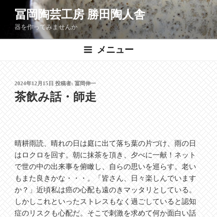
コ
冨岡陶芸工房 勝田陶人舎
ン
器を作ってみませんか
テ
ン
メニュー
ツ
へ
ス
投
2024年12月15日
投稿者:
冨岡伸一
キ
稿
茶飲み話・師走
ッ
日:
プ
晴耕雨読、晴れの日は庭に出て落ち葉の片づけ、雨の日
はロクロを回す。朝に抹茶を頂き、夕べに一献！ネット
で世の中の出来事を俯瞰し、自らの思いを巡らす。老い
もまた良きかな・・・。「皆さん、日々楽しんでいます
か？」近頃私は癌の心配も遠のきマッタリとしている。
しかしこれといったストレスもなく過ごしていると認知
症のリスクも心配だ。そこで刺激を求めて何か面白い話