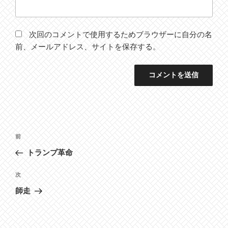
次回のコメントで使用するためブラウザーに自分の名
前、メールアドレス、サイトを保存する。
投
前
前
稿
の
トランプ革命
ナ
投
ビ
稿
次
次
ゲ
の
師走
投
ー
稿
シ