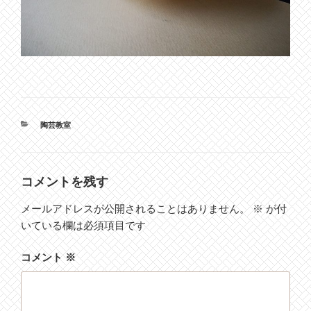
カ
陶芸教室
テ
ゴ
リ
ー
コメントを残す
メールアドレスが公開されることはありません。
※
が付
いている欄は必須項目です
コメント
※