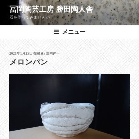
コ
冨岡陶芸工房 勝田陶人舎
ン
器を作ってみませんか
テ
ン
メニュー
ツ
へ
ス
投
2021年1月25日
投稿者:
冨岡伸一
キ
稿
メロンパン
ッ
日:
プ