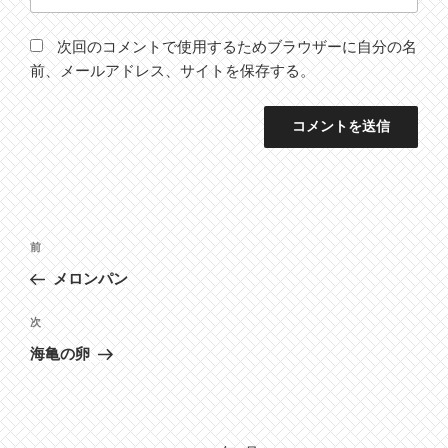
次回のコメントで使用するためブラウザーに自分の名
前、メールアドレス、サイトを保存する。
投
前
前
稿
の
メロンパン
ナ
投
ビ
稿
次
次
ゲ
の
海亀の卵
投
ー
稿
シ
ョ