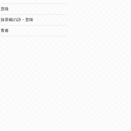
意味
抹茶碗の詩・意味
青春