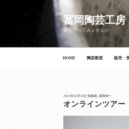
コ
ン
テ
冨岡陶芸工房
ン
器を作ってみませんか
ツ
へ
ス
キ
HOME
陶芸教室
販売・
ッ
プ
投
2021年10月10日
投稿者:
冨岡伸一
稿
オンラインツアー
日: