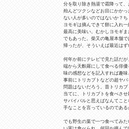
分を取り除き熱湯で霜降って、
殆んどツクシなどお目にかかっ
ない人が多いのではないか？ち
ヨモギは摘んできて餅に入れ一
最高に美味い。むかしヨモギま
でもあった。柴又の亀屋本舗で
帰ったが、そういえば最近はず
何年か前にテレビで見た話だが
端から天麩羅にして食べる俳優
味の感想などを記入すれば趣味
事前にトリカブトなどの超ヤバ
問題はないだろう。昔トリカブ
当てに、トリカブトを食べさせ
サバイバルと思えばなんてこと
手なことを言っているのである
でも野生の葉で一つ食べてみた
い実は食べられ、何回か摘んで