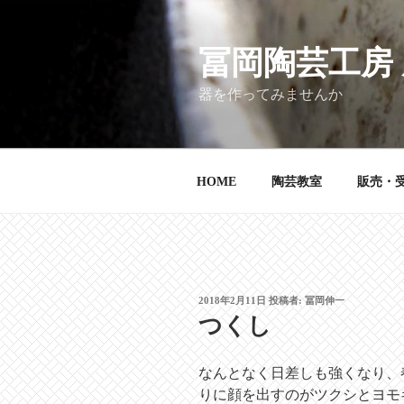
コ
ン
テ
冨岡陶芸工房
ン
器を作ってみませんか
ツ
へ
ス
キ
HOME
陶芸教室
販売・
ッ
プ
投
2018年2月11日
投稿者:
冨岡伸一
稿
つくし
日:
なんとなく日差しも強くなり、
りに顔を出すのがツクシとヨモ