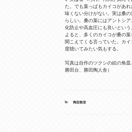
た。でも葉っぱもカイコがあれ
味くない分けがない。実は桑の
らしい。桑の葉にはアントシア
化防止や高血圧にも良いという
よると、多くのカイコが桑の葉
聞こえてくる言っていた。カイ
度聴いてみたい気もする。
写真は自作のツクシの絵の角皿
勝田台、勝田陶人舎）
カ
陶芸教室
テ
ゴ
リ
ー