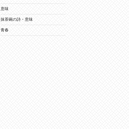
意味
抹茶碗の詩・意味
青春