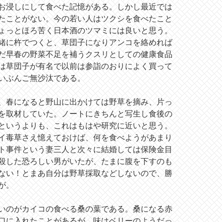
お浸しにして食べた記憶がある。しかし最近では
たことがない。今の若い人はツクシを食べたこと
ょっとほろ苦く日本酒のツマミには良いと思う。
緒に杵でつくと、草団子になりアンコを絡めれば
だ早春の野菜不足を補うクスリとしての健康食品
は草団子が有名で以前は参詣のおりによく買って
いぶんご無沙汰である。
、春になると野山に出かけては野草を摘み、片っ
を取材していた。ノートにきちんと写生し食後の
というよりも、これはもはや研究に近いと思う。
イ毒草さえ憶えておけば、何を食べようがあまり
ト事件という妻三人と次々に結婚しては保険金目
殺した恐ろしい男がいたが、たまに腹を下すのも
ない！とまあ自分は野草採取などしないので、勝
が。
いのがカイコの食べる桑の葉である。桑になる赤
口に入れたことがあるが、味はベリーのようだっ