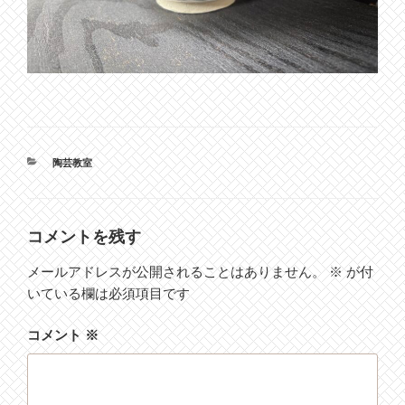
カ
陶芸教室
テ
ゴ
リ
ー
コメントを残す
メールアドレスが公開されることはありません。
※
が付
いている欄は必須項目です
コメント
※