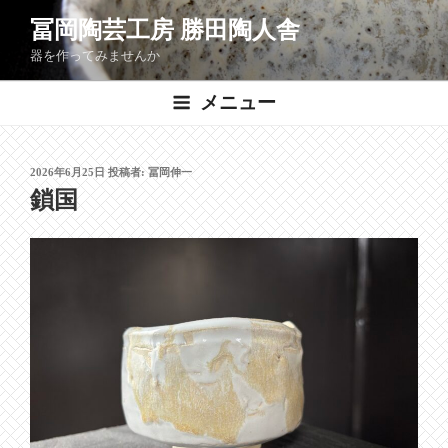
コ
冨岡陶芸工房 勝田陶人舎
ン
器を作ってみませんか
テ
ン
メニュー
ツ
へ
ス
投
2026年6月25日
投稿者:
冨岡伸一
キ
稿
鎖国
ッ
日:
プ