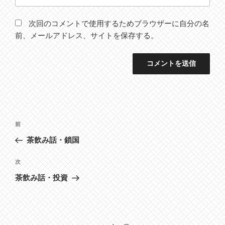
次回のコメントで使用するためブラウザーに自分の名
前、メールアドレス、サイトを保存する。
投
前
前
稿
の
茶飲み話・鎖国
ナ
投
ビ
稿
次
次
ゲ
の
茶飲み話・投資
投
ー
稿
シ
ョ