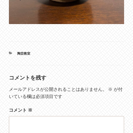
カ
陶芸教室
テ
ゴ
リ
ー
コメントを残す
メールアドレスが公開されることはありません。
※
が付
いている欄は必須項目です
コメント
※