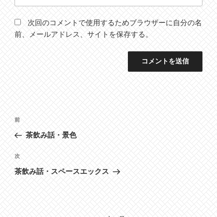
次回のコメントで使用するためブラウザーに自分の名
前、メールアドレス、サイトを保存する。
投
前
前
稿
の
茶飲み話・景色
ナ
投
ビ
稿
次
次
ゲ
の
茶飲み話・スペースエックス
投
ー
稿
シ
ョ