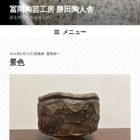
コ
冨岡陶芸工房 勝田陶人舎
ン
器を作ってみませんか
テ
ン
メニュー
ツ
へ
ス
投
2026年6月15日
投稿者:
冨岡伸一
キ
稿
景色
ッ
日:
プ